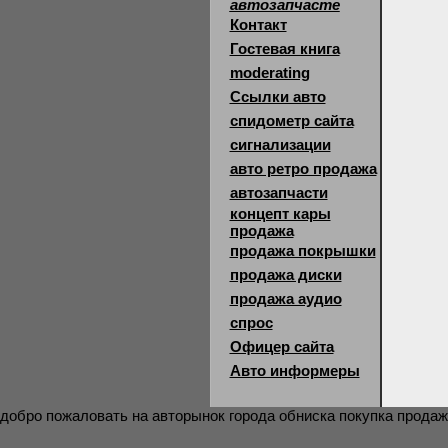
автозапчасте
Контакт
Гостевая книга
moderating
Ссылки авто
спидометр сайта
сигнализации
авто ретро продажа
автозапчасти
концепт кары
продажа
продажа покрышки
продажа диски
продажа аудио
спрос
Офицер сайта
Авто информеры
добро пожаловать на авторынок города обниска покупка продаж