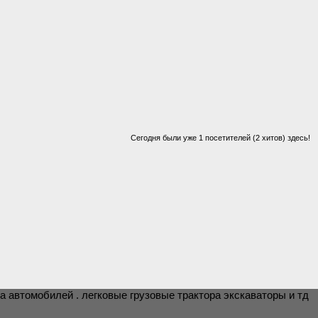
Сегодня были уже 1 посетителей (2 хитов) здесь!
а автомобилей . легковые грузовые трактора экскаваторы и тд